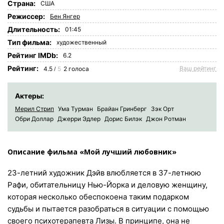
Страна:
США
Режиссер:
Бен Янгер
Длительность:
01:45
Tип фильма:
художественный
Рейтинг IMDb:
6.2
Рейтинг:
Ваш рейтинг
4.5
5
2
голоса
/
Актеры:
Мерил Стрип
Ума Турман
Брайан Гринберг
Зэк Орт
Обри Доллар
Джерри Эдлер
Дорис Билэк
Джон Ротман
Описание фильма «Мой лучший любовник»
23-летний художник Дэйв влюбляется в 37-летнюю
Рафи, обитательницу Нью-Йорка и деловую женщину,
которая несколько обеспокоена таким подарком
судьбы и пытается разобраться в ситуации с помощью
своего психотерапевта Лизы. В принципе, она не