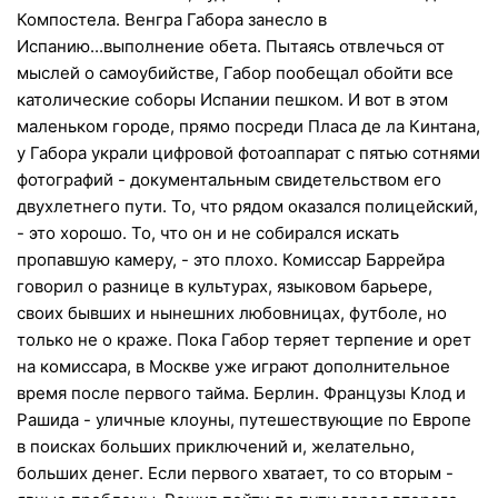
Компостела. Венгра Габора занесло в
Испанию...выполнение обета. Пытаясь отвлечься от
мыслей о самоубийстве, Габор пообещал обойти все
католические соборы Испании пешком. И вот в этом
маленьком городе, прямо посреди Пласа де ла Кинтана,
у Габора украли цифровой фотоаппарат с пятью сотнями
фотографий - документальным свидетельством его
двухлетнего пути. То, что рядом оказался полицейский,
- это хорошо. То, что он и не собирался искать
пропавшую камеру, - это плохо. Комиссар Баррейра
говорил о разнице в культурах, языковом барьере,
своих бывших и нынешних любовницах, футболе, но
только не о краже. Пока Габор теряет терпение и орет
на комиссара, в Москве уже играют дополнительное
время после первого тайма. Берлин. Французы Клод и
Рашида - уличные клоуны, путешествующие по Европе
в поисках больших приключений и, желательно,
больших денег. Если первого хватает, то со вторым -