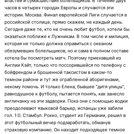
властей и сумасшествия болельщиков. В течение двух
часов в четырех городах Европы и случаются эти
истории. Москва. Финал европейской Лиги случается в
российской столице, прямо скажем, не каждый день.
Сегодня даже те, кто не очень любит футбол, хотели бы
оказаться поближе к Лужникам. В том числе и милиция,
которая не только должна справиться с океаном
обезумевших болельщиков, но и сама в полном составе
хотела бы посмотреть матч. Поэтому приехавшей из
Англии Кэйт, только что поссорившейся по телефону с
бойфрендом и брошенной таксистом в каком-то
темном районе и тут же ограбленной аборигенами,
некому помочь. И только Елена, бывшее "дитя улицы",
равнодушное к футболу, пытается понять, как занесло
англичанку на эти задворки. Пока они с помощью водки
преодолевают языковой барьер, испанцы уже забили
гол. 1:0. Стамбул. Рокко, студент из Германии, решил в
этот футбольный вечер подзаработать, обманув
страховую компанию. Он находит подходящее темное