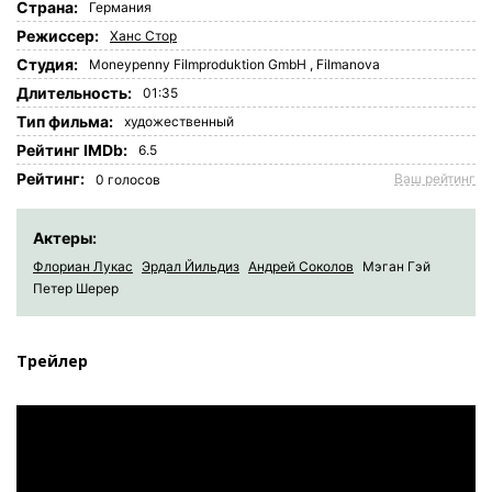
Страна:
Германия
Режиссер:
Ханс Стор
Студия:
Moneypenny Filmproduktion GmbH
,
Filmanova
Длительность:
01:35
Tип фильма:
художественный
Рейтинг IMDb:
6.5
Рейтинг:
Ваш рейтинг
0
голосов
Актеры:
Флориан Лукас
Эрдал Йильдиз
Андрей Соколов
Мэган Гэй
Петер Шерер
Трейлер