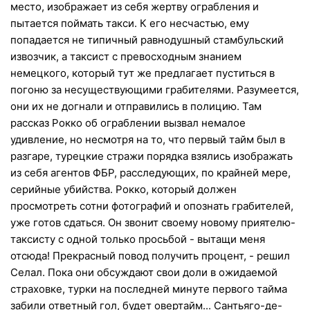
место, изображает из себя жертву ограбления и
пытается поймать такси. К его несчастью, ему
попадается не типичный равнодушный стамбульский
извозчик, а таксист с превосходным знанием
немецкого, который тут же предлагает пуститься в
погоню за несуществующими грабителями. Разумеется,
они их не догнали и отправились в полицию. Там
рассказ Рокко об ограблении вызвал немалое
удивление, но несмотря на то, что первый тайм был в
разгаре, турецкие стражи порядка взялись изображать
из себя агентов ФБР, расследующих, по крайней мере,
серийные убийства. Рокко, который должен
просмотреть сотни фотографий и опознать грабителей,
уже готов сдаться. Он звонит своему новому приятелю-
таксисту с одной только просьбой - вытащи меня
отсюда! Прекрасный повод получить процент, - решил
Селал. Пока они обсуждают свои доли в ожидаемой
страховке, турки на последней минуте первого тайма
забили ответный гол, будет овертайм... Сантьяго-де-