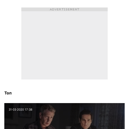
Топ
31⋅03⋅2020 17:38