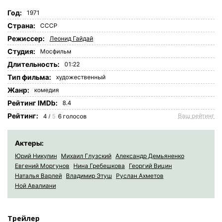
Год:
1971
Страна:
СССР
Режиссер:
Леонид Гайдай
Студия:
Мосфильм
Длительность:
01:22
Tип фильма:
художественный
Жанр:
комедия
Рейтинг IMDb:
8.4
Рейтинг:
Ваш рейтинг
4
5
6
голосов
/
Актеры:
Юрий Никулин
Михаил Глузский
Александр Демьяненко
Евгений Моргунов
Нина Гребешкова
Георгий Вицин
Наталья Варлей
Владимир Этуш
Руслан Ахметов
Ной Авалиани
Трейлер