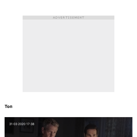
Топ
31⋅03⋅2020 17:38