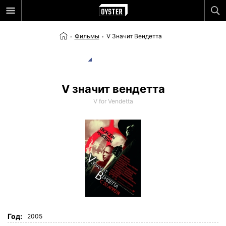
Фильмы
V Значит Вендетта
V значит вендетта
V for Vendetta
Год:
2005