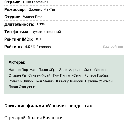
Страна:
США
Германия
Режиссер:
Джеймс МакТиг
Студия:
Warner Bros.
Длительность:
01:00
Tип фильма:
художественный
Рейтинг IMDb:
8.9
Рейтинг:
Ваш рейтинг
4.5
5
2
голоса
/
Актеры:
Натали Портман
Джон Хёрт
Эдди Марсан
Хьюго Уивинг
Стивен Ри
Стивен Фрай
Тим Пиггот-Смит
Руперт Грэйвз
Роджер Эллэм
Бен Майлз
Шинейд Кьюсак
Наташа Уайтман
Джон Стэндинг
Описание фильма «V значит вендетта»
Сценарий: братья Вачовски