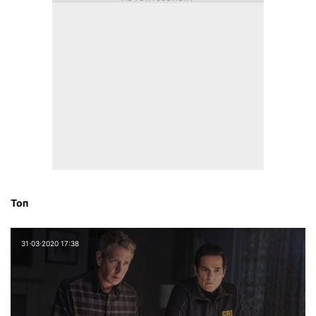
Топ
31⋅03⋅2020 17:38