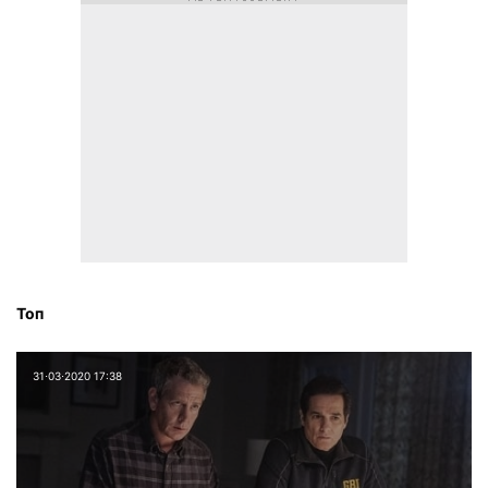
Топ
31⋅03⋅2020 17:38