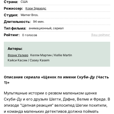
Страна:
США
Режиссер:
Кори Эдвардс
Студия:
Warner Bros.
Длительность:
94 мин.
Tип фильма:
анимационный,
сериал
Рейтинг:
Ваш рейтинг
0
голосов
Актеры:
Фрэнк Уэлкер
Келли Мартин / Kellie Martin
Кэйси Касэм / Casey Kasem
Описание сериала «Щенок по имени Скуби-Ду (Часть
1)»
Мультяшные истории о резвом маленьком щенке
Скуби-Ду и его друзьях Шегги, Дафне, Велме и Фреде. В
эпизоде "Цепная реакция" велосипед Шегии похитили,
и команда маленьких детективов должна поймать