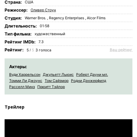
Страна:
США
Режиссер:
Оливер Стоун
Студия:
Warner Bros.
,
Regency Enterprises
,
Alcor Films
Длительность:
01:58
Tип фильма:
художественный
Рейтинг IMDb:
7.3
Рейтинг:
Ваш рейтинг
5
5
3
голоса
/
Актеры:
Вуди Харрельсон
Джульетт Льюис
Роберт Дауни мл.
Томми Ли Джоунс
Том Сайзмор
Родни Дэнжерфилд
Расселл Минз
Прюитт Тэйлор
Трейлер