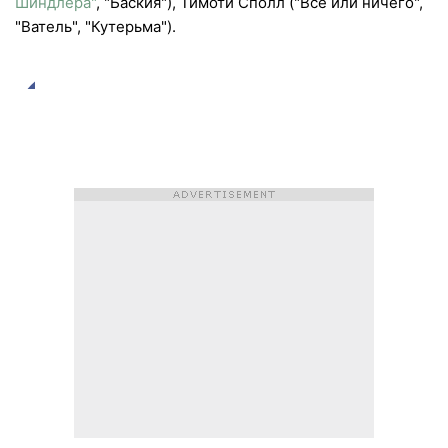
Шиндлера"
, "Баския"), Тимоти Сполл ("Всё или ничего",
"Ватель", "Кутерьма").