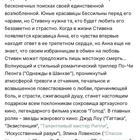
бесконечных поисках своей единственной
возлюбленной. Юные красавицы бессильны перед его
чарами, но Стивену нужна та, кто будет любить его
беззаветно и страстно. Когда в жизни Стивена
появляется красавица Анна, его чувства впервые
находят ответ в ее трепетном сердце, но Анна еще не
знает, что своим избранницам в обмен на любовь
Стивен может предложить лишь жестокую смерть…
Волнующий и стильный романтический триллер По-Чи
Леонга ("Однажды в Шанхае"), проникнутый
атмосферой тревоги и отчаяния, печальное и
возвышенное повествование о любви, причиняющей
боль, и страсти, сжигающей душу, станет настоящим
подарком всем поклонникам сокровища артхаусного
кино, легендарного фильма ужасов "Голод". В главных
ролях - звезды жанрового кино: Джуд Лоу ("Гаттака",
"Экзистенция",
"Талантливый мистер Рипли"
,
"Искусственный разум"), Элина Ловенсон (
"Список