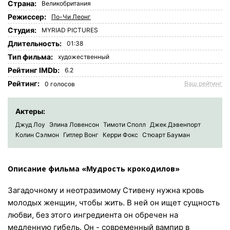
Страна:
Великобритания
Режиссер:
По-Чи Леонг
Студия:
MYRIAD PICTURES
Длительность:
01:38
Tип фильма:
художественный
Рейтинг IMDb:
6.2
Рейтинг:
Ваш рейтинг
0
голосов
Актеры:
Джуд Лоу
Элина Ловенсон
Тимоти Сполл
Джек Дэвенпорт
Колин Сэлмон
Гитлер Вонг
Керри Фокс
Стюарт Бауман
Описание фильма «Мудрость крокодилов»
Загадочному и неотразимому Стивену нужна кровь
молодых женщин, чтобы жить. В ней он ищет сущность
любви, без этого ингредиента он обречен на
медленную гибель. Он - современный вампир в