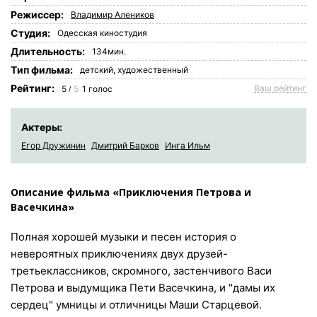
Режиссер:
Владимир Алеников
Студия:
Одесская киностудия
Длительность:
134мин.
Tип фильма:
детский,
художественный
Рейтинг:
Ваш рейтинг
5
5
1
голос
/
Актеры:
Егор Дружинин
Дмитрий Барков
Инга Ильм
Описание фильма «Приключения Петрова и
Васечкина»
Полная хорошей музыки и песен история о
невероятных приключениях двух друзей-
третьеклассников, скромного, застенчивого Васи
Петрова и выдумщика Пети Васечкина, и "дамы их
сердец" умницы и отличницы Маши Старцевой.