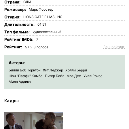
Страна:
США
Режиссер:
Марк Форстер
Студия:
LIONS GATE FILMS, INC.
Длительность:
01:51
Tип фильма:
художественный
Рейтинг IMDb:
7
Рейтинг:
Ваш рейтинг
5
5
3
голоса
/
Актеры:
Билли Боб Торнтон
Хит Леджер
Холли Берри
Шон "Паффи" Комбс
Питер Бойл
Моз Деф
Уилл Рокос
Мило Аддика
Кадры