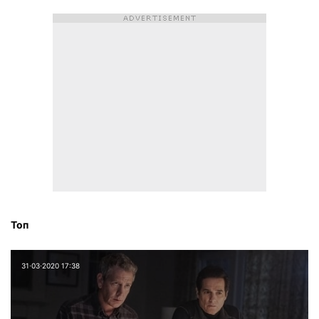
Топ
31⋅03⋅2020 17:38