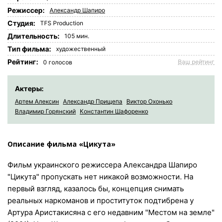
Режиссер:
Александр Шапиро
Студия:
TFS Production
Длительность:
105 мин.
Tип фильма:
художественный
Рейтинг:
Ваш рейтинг
0
голосов
Актеры:
Артем Алексин
Александр Прищепа
Виктор Охонько
Владимир Горянский
Константин Шафоренко
Описание фильма «Цикута»
Фильм украинского режиссера Александра Шапиро
"Цикута" пропускать нет никакой возможности. На
первый взгляд, казалось бы, концепция снимать
реальных наркоманов и проституток подтибрена у
Артура Аристакисяна с его недавним "Местом на земле"