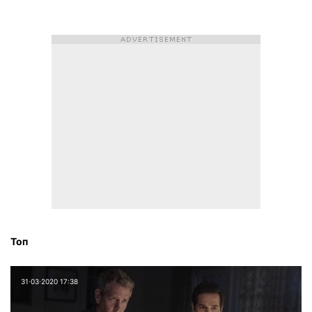
Топ
31⋅03⋅2020 17:38