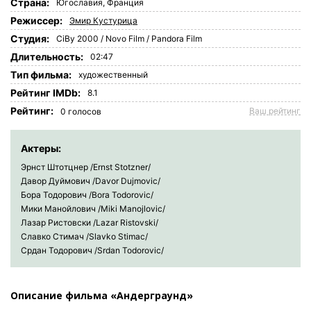
Страна:
Югославия
,
Франция
Режиссер:
Эмир Кустурица
Студия:
CiBy 2000 / Novo Film / Pandora Film
Длительность:
02:47
Tип фильма:
художественный
Рейтинг IMDb:
8.1
Рейтинг:
Ваш рейтинг
0
голосов
Актеры:
Эрнст Штотцнер /Ernst Stotzner/
Давор Дуймович /Davor Dujmovic/
Бора Тодорович /Bora Todorovic/
Мики Манойлович /Miki Manojlovic/
Лазар Ристовски /Lazar Ristovski/
Славко Стимач /Slavko Stimac/
Срдан Тодорович /Srdan Todorovic/
Описание фильма «Андерграунд»