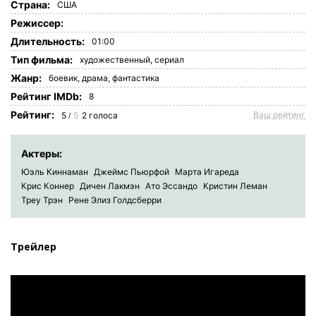
Страна:
США
Режиссер:
Длительность:
01:00
Tип фильма:
художественный,
сериал
Жанр:
боевик
,
драма
,
фантастика
Рейтинг IMDb:
8
Рейтинг:
Ваш рейтинг
5
5
2
голоса
/
Актеры:
Юэль Киннаман
Джеймс Пьюрфой
Марта Игареда
Крис Коннер
Дичен Лакмэн
Ато Эссандо
Кристин Леман
Треу Трэн
Рене Элиз Голдсберри
Трейлер