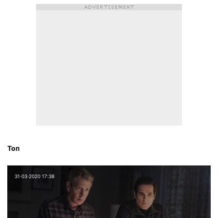
Топ
31⋅03⋅2020 17:38