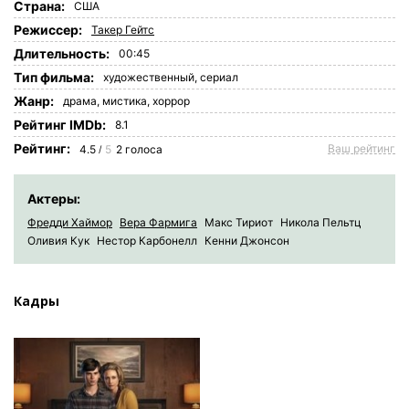
Страна:
США
Режиссер:
Такер Гейтс
Длительность:
00:45
Tип фильма:
художественный,
сериал
Жанр:
драма
,
мистика
,
хоррор
Рейтинг IMDb:
8.1
Рейтинг:
Ваш рейтинг
4.5
5
2
голоса
/
Актеры:
Фредди Хаймор
Вера Фармига
Макс Тириот
Никола Пельтц
Оливия Кук
Нестор Карбонелл
Кенни Джонсон
Кадры