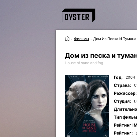
Фильмы
Дом Из Песка И Тумана
Дом из песка и тума
House of sand and fog
Год:
2004
Страна:
С
Режиссер:
Студия:
D
Длительно
Tип фильм
Рейтинг I
Рейтинг: