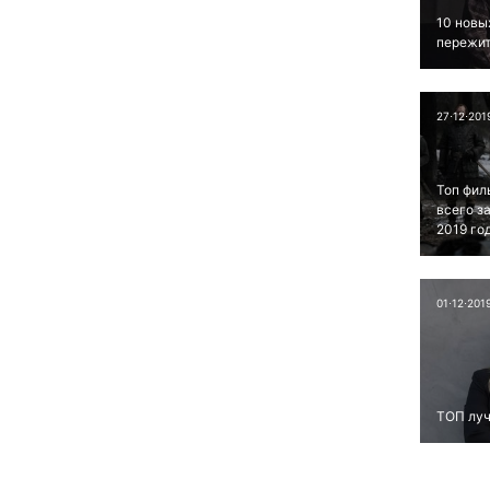
10 новы
пережит
27⋅12⋅201
Топ фил
всего з
2019 го
01⋅12⋅201
ТОП луч