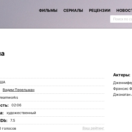
ФИЛЬМЫ
СЕРИАЛЫ
РЕЦЕНЗИИ
НОВОС
на
Актеры:
ША
Дженнифе
Фрэнсис 
Вадим Перельман
Джонатан 
reamworks
сть:
02:06
а:
художественный
MDb:
7.5
Ваш рейтинг
0
голосов