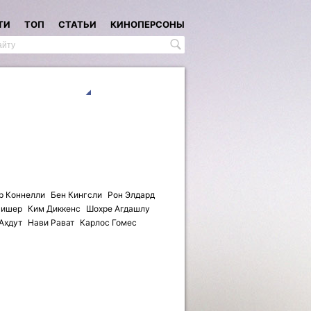
ТИ
ТОП
СТАТЬИ
КИНОПЕРСОНЫ
р Коннелли
Бен Кингсли
Рон Элдард
Фишер
Ким Диккенс
Шохре Агдашлу
Ахдут
Нави Рават
Карлос Гомес