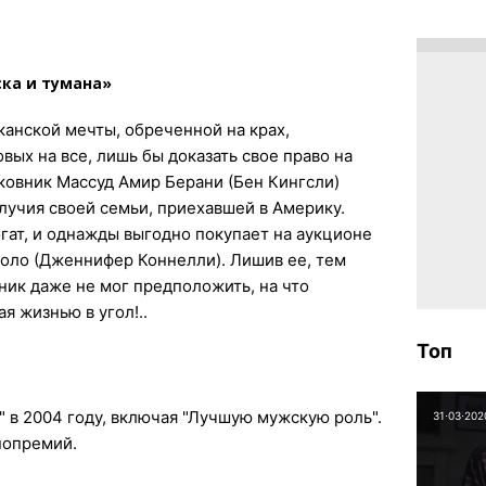
ка и тумана»
анской мечты, обреченной на крах,
овых на все, лишь бы доказать свое право на
ковник Массуд Амир Берани (Бен Кингсли)
олучия своей семьи, приехавшей в Америку.
огат, и однажды выгодно покупает на аукционе
оло (Дженнифер Коннелли). Лишив ее, тем
ник даже не мог предположить, на что
я жизнью в угол!..
Топ
 в 2004 году, включая "Лучшую мужскую роль".
31⋅03⋅202
нопремий.