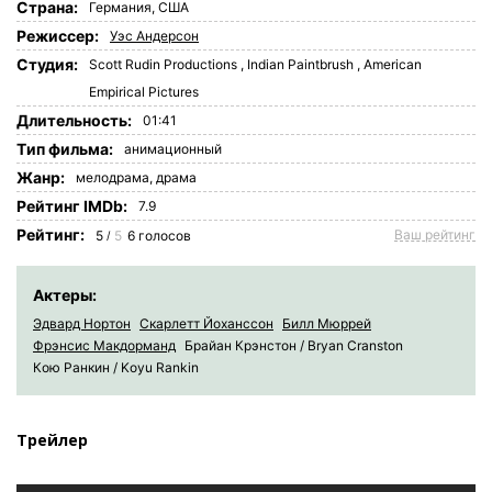
Страна:
Германия
,
США
Режиссер:
Уэс Андерсон
Студия:
Scott Rudin Productions
,
Indian Paintbrush
,
American
Empirical Pictures
Длительность:
01:41
Tип фильма:
анимационный
Жанр:
мелодрама
,
драма
Рейтинг IMDb:
7.9
Рейтинг:
Ваш рейтинг
5
5
6
голосов
/
Актеры:
Эдвард Нортон
Скарлетт Йоханссон
Билл Мюррей
Фрэнсис Макдорманд
Брайан Крэнстон / Bryan Cranston
Кою Ранкин / Koyu Rankin
Трейлер