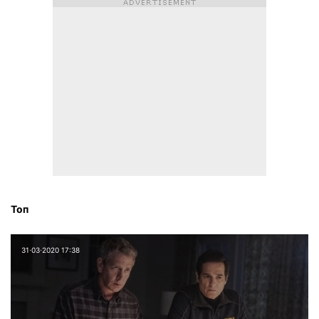
Топ
31⋅03⋅2020 17:38