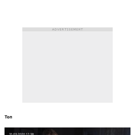
Топ
31⋅03⋅2020 17:38