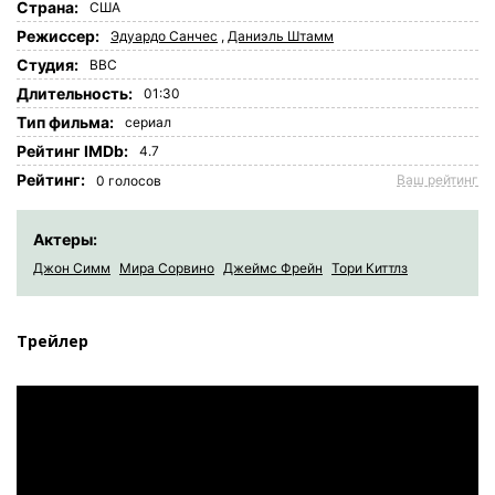
Страна:
США
Режиссер:
Эдуардо Санчес
,
Даниэль Штамм
Студия:
BBC
Длительность:
01:30
Tип фильма:
сериал
Рейтинг IMDb:
4.7
Рейтинг:
Ваш рейтинг
0
голосов
Актеры:
Джон Симм
Мира Сорвино
Джеймс Фрейн
Тори Киттлз
Трейлер