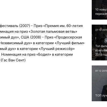
10 новы
пережит
естиваль (2007) - Приз «Премия им. 60-летия
27⋅12⋅201
оминация на приз «Золотая пальмовая ветвь»
симый дух», США (2008) - Приз «Продюсерская
«Независимый дух» в категории «Лучший фильм»
Топ фил
имый дух» в категории «Лучший режиссёр»
всего з
- Номинация на приз «Бодил» в категории
2019 го
(Гас Ван Сент)
01⋅12⋅201
ТОП луч