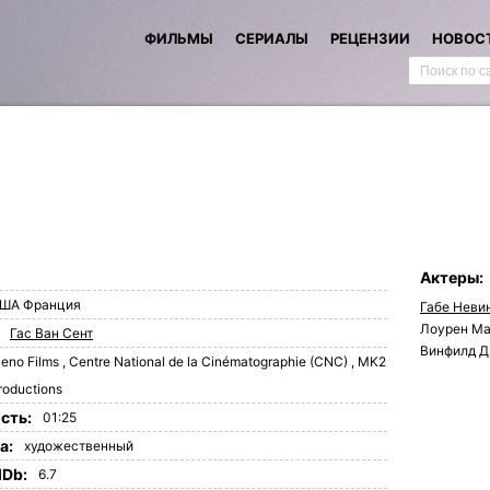
ФИЛЬМЫ
СЕРИАЛЫ
РЕЦЕНЗИИ
НОВОС
Актеры:
ША
Франция
Габе Неви
Лоурен М
Гас Ван Сент
Винфилд 
eno Films
,
Centre National de la Cinématographie (CNC)
,
MK2
roductions
сть:
01:25
а:
художественный
MDb:
6.7