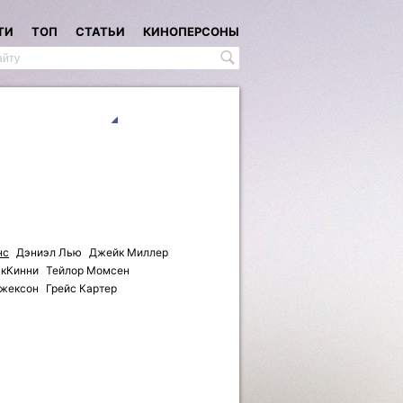
ТИ
ТОП
СТАТЬИ
КИНОПЕРСОНЫ
нс
Дэниэл Лью
Джейк Миллер
акКинни
Тейлор Момсен
Джексон
Грейс Картер