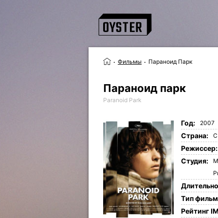
Фильмы
Параноид Парк
Параноид парк
Paranoid Park
Год:
2007
Страна:
С
Режиссер:
Студия:
M
P
Длительно
Tип фильм
Рейтинг I