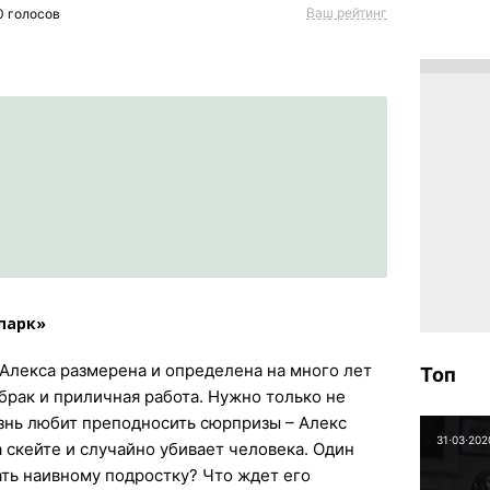
Ваш рейтинг
0
голосов
парк»
 Алекса размерена и определена на много лет
Топ
 брак и приличная работа. Нужно только не
знь любит преподносить сюрпризы – Алекс
31⋅03⋅202
а скейте и случайно убивает человека. Один
ать наивному подростку? Что ждет его