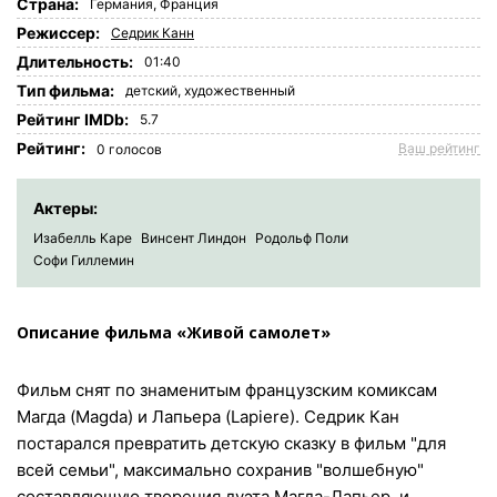
Страна:
Германия
,
Франция
Режиссер:
Седрик Канн
Длительность:
01:40
Tип фильма:
детский,
художественный
Рейтинг IMDb:
5.7
Рейтинг:
Ваш рейтинг
0
голосов
Актеры:
Изабелль Каре
Винсент Линдон
Родольф Поли
Софи Гиллемин
Описание фильма «Живой самолет»
Фильм снят по знаменитым французским комиксам
Магда (Magda) и Лапьера (Lapiere). Седрик Кан
постарался превратить детскую сказку в фильм "для
всей семьи", максимально сохранив "волшебную"
составляющую творения дуэта Магда-Лапьер, и