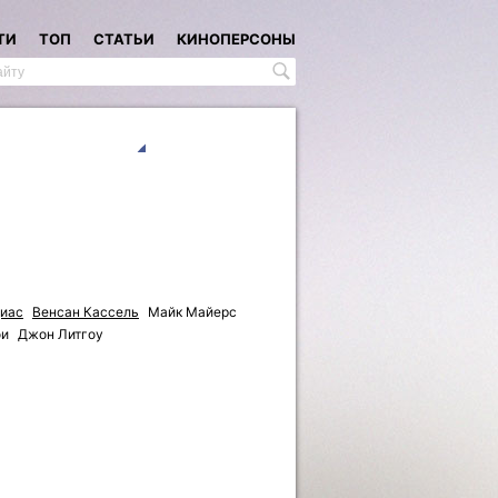
ТИ
ТОП
СТАТЬИ
КИНОПЕРСОНЫ
иас
Венсан Кассель
Майк Майерс
фи
Джон Литгоу