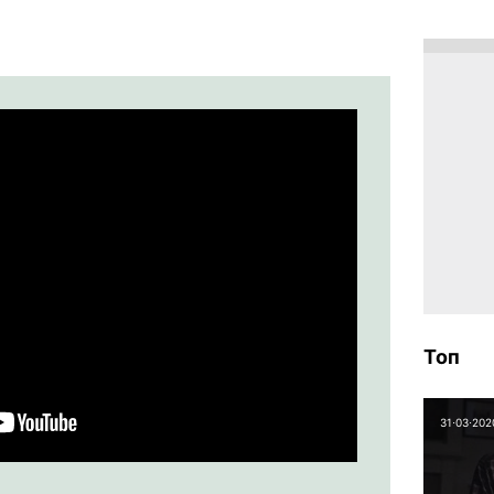
Топ
31⋅03⋅202