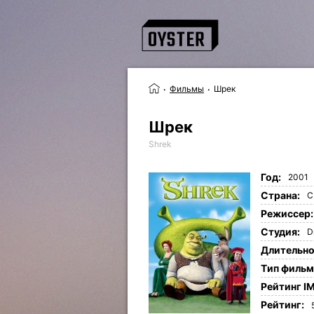
Фильмы
Шрек
Шрек
Shrek
Год:
2001
Страна:
С
Режиссер:
Студия:
D
Длительно
Tип фильм
Рейтинг I
Рейтинг: