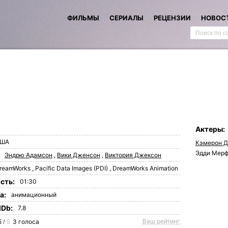
ФИЛЬМЫ
СЕРИАЛЫ
РЕЦЕНЗИИ
НОВОС
Актеры:
ША
Кэмерон Д
Эдди Мер
Эндрю Адамсон
,
Вики Дженсон
,
Виктория Джексон
reamWorks
,
Pacific Data Images (PDI)
,
DreamWorks Animation
сть:
01:30
а:
анимационный
MDb:
7.8
Ваш рейтинг
5
5
3
голоса
/