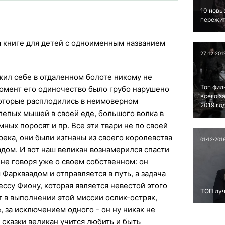
10 новы
пережит
 книге для детей с одноименным названием
27⋅12⋅201
жил себе в отдаленном болоте никому не
Топ фил
момент его одиночество было грубо нарушено
всего з
оторые расплодились в неимоверном
2019 го
слепых мышей в своей еде, большого волка в
ных поросят и пр. Все эти твари не по своей
река, они были изгнаны из своего королевства
01⋅12⋅201
дом. И вот наш великан вознамерился спасти
не говоря уже о своем собственном: он
Фаркваадом и отправляется в путь, а задача
ессу Фиону, которая является невестой этого
ТОП луч
т в выполнении этой миссии ослик-остряк,
, за исключением одного - он ну никак не
 сказки великан учится любить и быть