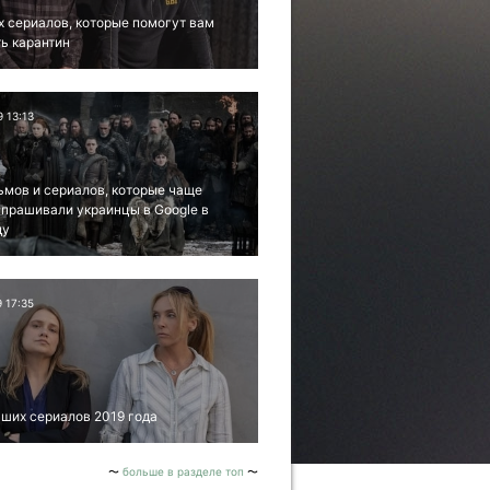
х сериалов, которые помогут вам
ь карантин
9 13:13
ьмов и сериалов, которые чаще
апрашивали украинцы в Google в
ду
9 17:35
ших сериалов 2019 года
больше в разделе топ