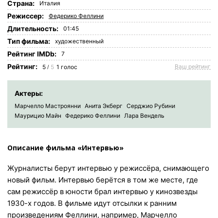
Страна:
Италия
Режиссер:
Федерико Феллини
Длительность:
01:45
Tип фильма:
художественный
Рейтинг IMDb:
7
Рейтинг:
Ваш рейтинг
5
5
1
голос
/
Актеры:
Марчелло Мастроянни
Анита Экберг
Серджио Рубини
Маурицио Майн
Федерико Феллини
Лара Вендель
Описание фильма «Интервью»
Журналисты берут интервью у режиссёра, снимающего
новый фильм. Интервью берётся в том же месте, где
сам режиссёр в юности брал интервью у кинозвезды
1930-х годов. В фильме идут отсылки к ранним
произведениям Феллини, например, Марчелло