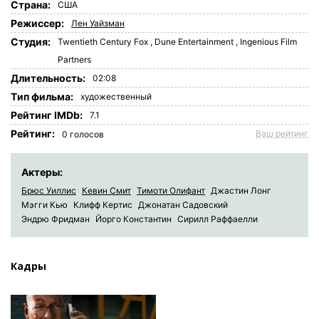
Страна:
США
Режиссер:
Лен Уайзман
Студия:
Twentieth Century Fox
,
Dune Entertainment
,
Ingenious Film
Partners
Длительность:
02:08
Tип фильма:
художественный
Рейтинг IMDb:
7.1
Рейтинг:
Ваш рейтинг
0
голосов
Актеры:
Брюс Уиллис
Кевин Смит
Тимоти Олифант
Джастин Лонг
Мэгги Кью
Клифф Кертис
Джонатан Садовский
Эндрю Фридман
Йорго Константин
Cирилл Раффаелли
Кадры