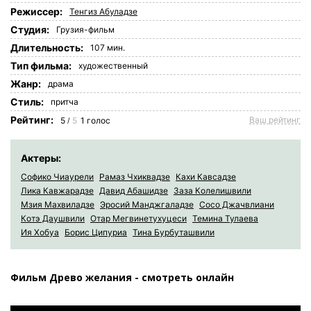
Режиссер:
Тенгиз Абуладзе
Студия:
Грузия-фильм
Длительность:
107 мин.
Tип фильма:
художественный
Жанр:
драма
Стиль:
притча
Рейтинг:
Ваш рейтинг
5
5
1
голос
/
Актеры:
Софико Чиаурели
Рамаз Чхиквадзе
Кахи Кавсадзе
Лика Кавжарадзе
Давид Абашидзе
Заза Колелишвили
Мзия Махвиладзе
Эросий Манджгаладзе
Сосо Джачвлиани
Котэ Даушвили
Отар Мегвинетухуцеси
Темина Тулаева
Ия Хобуа
Борис Ципуриа
Тина Бурбуташвили
Фильм Древо желания - смотреть онлайн