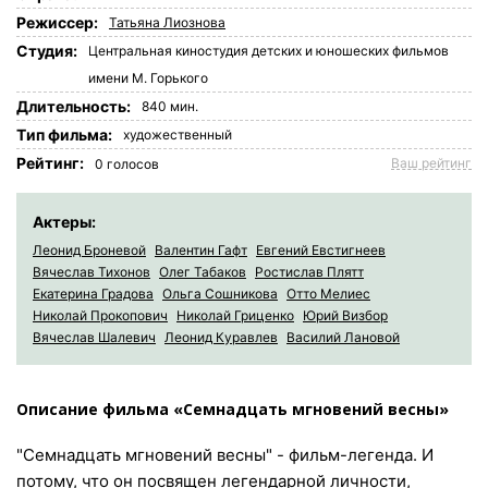
Режиссер:
Татьяна Лиознова
Студия:
Центральная киностудия детских и юношеских фильмов
имени М. Горького
Длительность:
840 мин.
Tип фильма:
художественный
Рейтинг:
Ваш рейтинг
0
голосов
Актеры:
Леонид Броневой
Валентин Гафт
Евгений Евстигнеев
Вячеслав Тихонов
Олег Табаков
Ростислав Плятт
Екатерина Градова
Ольга Сошникова
Отто Мелиес
Николай Прокопович
Николай Гриценко
Юрий Визбор
Вячеслав Шалевич
Леонид Куравлев
Василий Лановой
Описание фильма «Семнадцать мгновений весны»
"Семнадцать мгновений весны" - фильм-легенда. И
потому, что он посвящен легендарной личности,