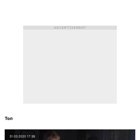
Топ
31⋅03⋅2020 17:38