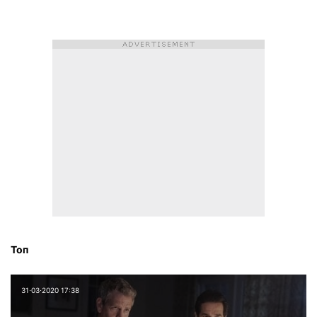
Топ
31⋅03⋅2020 17:38