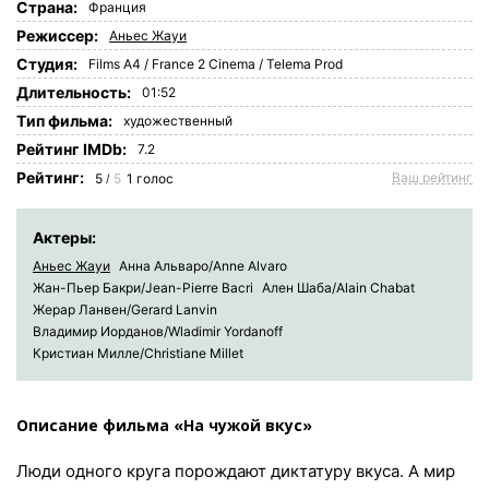
Страна:
Франция
Режиссер:
Аньес Жауи
Студия:
Films A4 / France 2 Cinema / Telema Prod
Длительность:
01:52
Tип фильма:
художественный
Рейтинг IMDb:
7.2
Рейтинг:
Ваш рейтинг
5
5
1
голос
/
Актеры:
Аньес Жауи
Анна Альваро/Anne Alvaro
Жан-Пьер Бакри/Jean-Pierre Bacri
Ален Шаба/Alain Chabat
Жерар Ланвен/Gerard Lanvin
Владимир Иорданов/Wladimir Yordanoff
Кристиан Милле/Christiane Millet
Описание фильма «На чужой вкус»
Люди одного круга порождают диктатуру вкуса. А мир