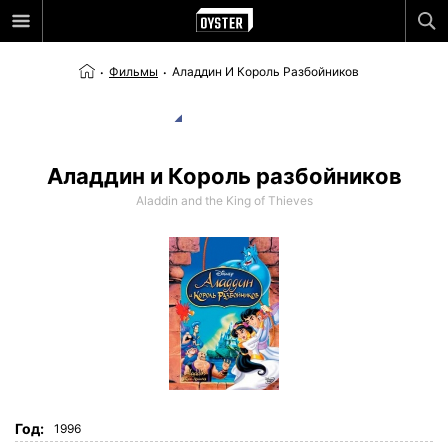
Фильмы
Аладдин И Король Разбойников
Аладдин и Король разбойников
Aladdin and the King of Thieves
Год:
1996