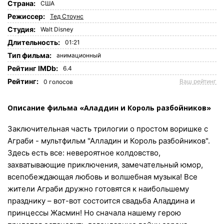
Страна:
США
Режиссер:
Тед Стоунс
Студия:
Walt Disney
Длительность:
01:21
Tип фильма:
анимационный
Рейтинг IMDb:
6.4
Рейтинг:
Ваш рейтинг
0
голосов
Описание фильма «Аладдин и Король разбойников»
Заключительная часть трилогии о простом воришке с
Аграби - мультфильм "Алладин и Король разбойников".
Здесь есть все: невероятное колдовство,
захватывающие приключения, замечательный юмор,
всепобеждающая любовь и волшебная музыка! Все
жители Аграби дружно готовятся к наибольшему
празднику – вот-вот состоится свадьба Аладдина и
принцессы Жасмин! Но сначала нашему герою