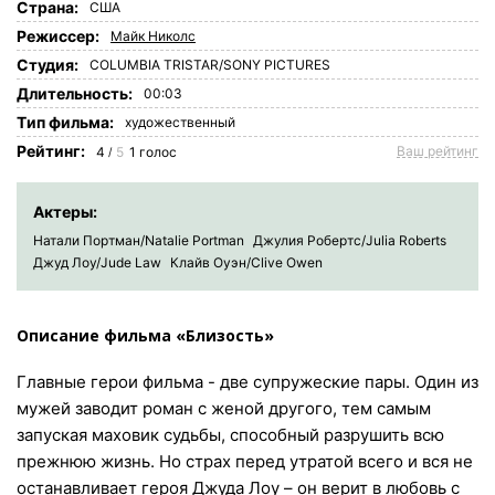
Страна:
США
Режиссер:
Майк Николс
Студия:
COLUMBIA TRISTAR/SONY PICTURES
Длительность:
00:03
Tип фильма:
художественный
Рейтинг:
Ваш рейтинг
4
5
1
голос
/
Актеры:
Натали Портман/Natalie Portman
Джулия Робертс/Julia Roberts
Джуд Лоу/Jude Law
Клайв Оуэн/Clive Owen
Описание фильма «Близость»
Главные герои фильма - две супружеские пары. Один из
мужей заводит роман с женой другого, тем самым
запуская маховик судьбы, способный разрушить всю
прежнюю жизнь. Но страх перед утратой всего и вся не
останавливает героя Джуда Лоу – он верит в любовь с