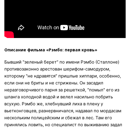
Описание фильма «Рэмбо: первая кровь»
Бывший "зеленый берет" по имени Рэмбо (Сталлоне)
противозаконно арестован шерифом-самодуром,
которому "не ндравятся" пришлые хиппари, особенно,
если они не бриты и не стрижены. Он засадил
неразговорчивого парня за решеткой, "помыл" его из
шланга холодной водой и велел насильно побрить
всухую. Рэмбо же, хлебнувший лиха в плену у
вьетконговцев, разнервничался, надавал по мордасам
нескольким полицейским и сбежал в лес. Там его
принялись ловить, но специалист по выживанию задал