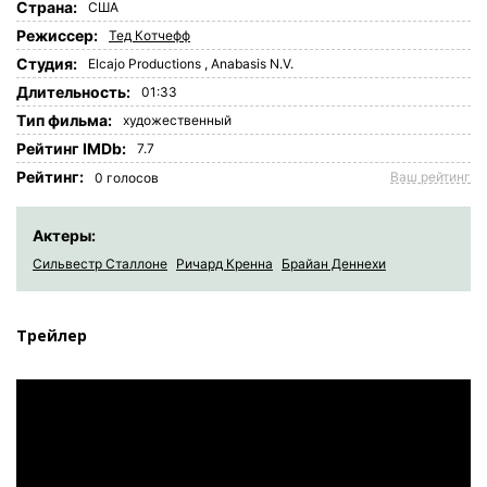
Страна:
США
Режиссер:
Тед Котчефф
Студия:
Elcajo Productions
,
Anabasis N.V.
Длительность:
01:33
Tип фильма:
художественный
Рейтинг IMDb:
7.7
Рейтинг:
Ваш рейтинг
0
голосов
Актеры:
Сильвестр Сталлоне
Ричард Кренна
Брайан Деннехи
Трейлер